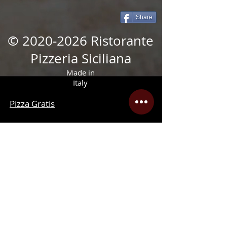
Share
©
2020-2026
Ristorante
Pizzeria Siciliana
Made in
Italy
Pizza Gratis
registratie
Werk met ons
info.pdf
Print je
Privacy
afhaalmenukaart
verklaring