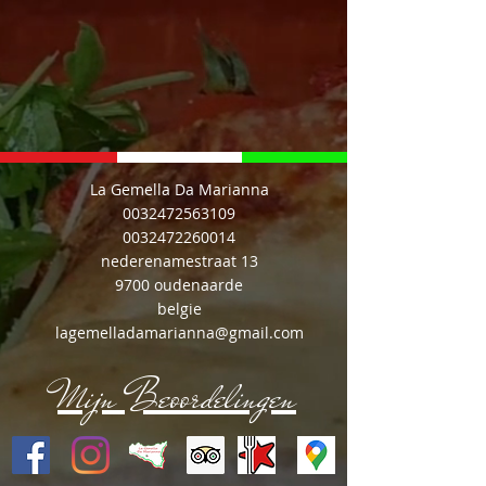
La Gemella Da Marianna
0032472563109
0032472260014
nederenamestraat 13
9700 oudenaarde
belgie
lagemelladamarianna@gmail.com
Mijn Beoordelingen