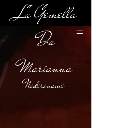
La Gemella
Da
Marianna
Nederename