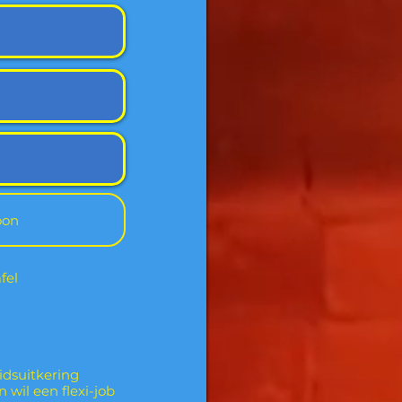
fel
idsuitkering
n wil een flexi-job