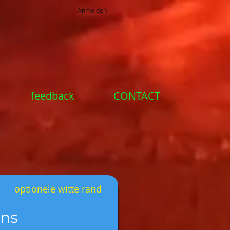
Anmelden
feedback
CONTACT
optionele witte rand
ns