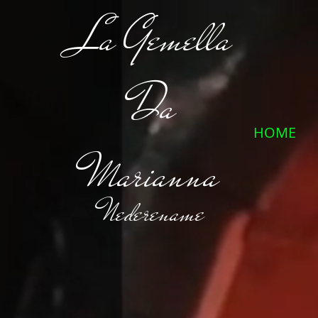
La Gemella
Da
HOME
Marianna
Nederename