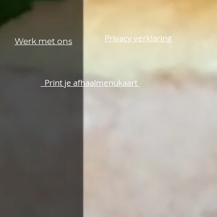
Privacy verklaring
Werk met ons
Print je afhaalmenukaart