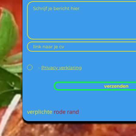
-
Privacy verklaring
verzenden
verplichte
rode rand