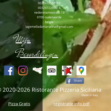
0032472563109
0032472260014
nederenamestraat 13
9700 oudenaarde
belgie
lagemelladamarianna@gmail.com
Mijn
Beoordelingen
Share
 2020-2026 Ristorante Pizzeria Siciliana
Made in Italy
Pizza Gratis
registratie info.pdf